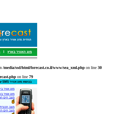
מ
I
מזג האוויר בארץ
in
/media/ssd/html/forecast.co.il/www/sea_xml.php
on line
30
recast.php
on line
79
עדכונים והתראות SMS בנושא מזג אוויר
מזג אוויר-SMS
מזג אוויר -SMS
מצב הים -SMS
מצב הכנר-SMS
מצב הים-SMS