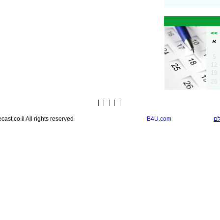
<<
א
5
12
19
26
|
|
|
|
|
st.co.il All rights reserved
B4U.com
לם