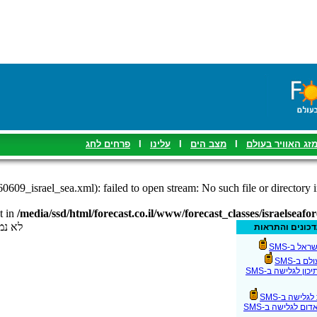
פרחים לחג
I
עלינו
I
מצב הים
I
זג האוויר בעולם
60609_israel_sea.xml): failed to open stream: No such file or directory 
t in
/media/ssd/html/forecast.co.il/www/forecast_classes/israelseafo
לא נמ
 בישראל ב
בעולם ב
התיכון לגלישה ב
ת לגלישה ב
 האדום לגלישה ב