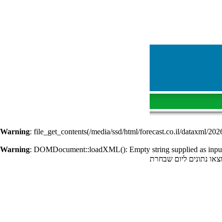
Warning
: file_get_contents(/media/ssd/html/forecast.co.il/dataxml/202
Warning
: DOMDocument::loadXML(): Empty string supplied as inpu
צאו נתונים ליום שבחרת