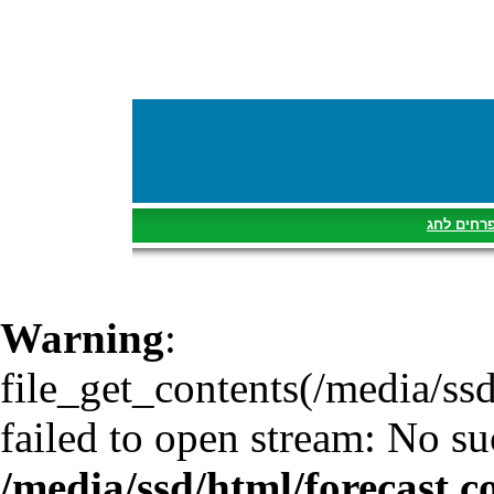
רחים לחג
Warning
:
file_get_contents(/media/ss
failed to open stream: No suc
/media/ssd/html/forecast.