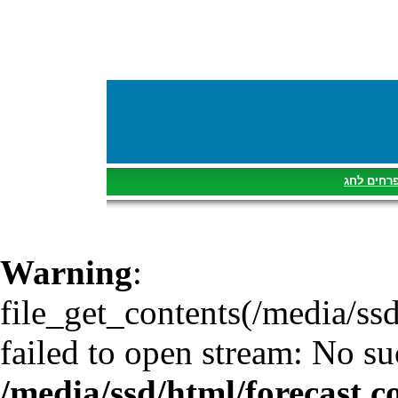
רחים לחג
Warning
:
file_get_contents(/media/ss
failed to open stream: No suc
/media/ssd/html/forecast.